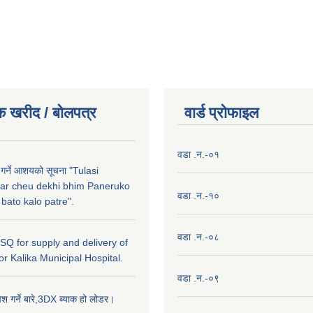
क खरीद / बाेलपत्र
वार्ड प्राेफाइल
वडा .न.-०१
 गर्ने आशयको सूचना "Tulasi
ar cheu dekhi bhim Paneruko
वडा .न.-१०
ato kalo patre".
वडा .न.-०८
r SQ for supply and delivery of
or Kalika Municipal Hospital.
वडा .न.-०९
ेश गर्ने बारे,3DX ब्याक हो लोडर।