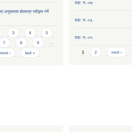
वडा .न.-०७
ए अनुसारका बोलपत्र स्वीकृत गर्ने
।
वडा .न.-०६
3
4
5
वडा .न.-०५
7
8
9
…
Pages
1
2
next ›
next ›
last »