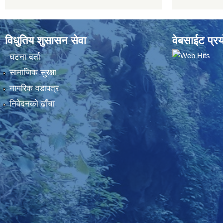
विधुतिय शुसासन सेवा
वेबसाईट प्रय
घटना दर्ता
सामाजिक सुरक्षा
नागरिक वडापत्र
निवेदनकाे ढाँचा