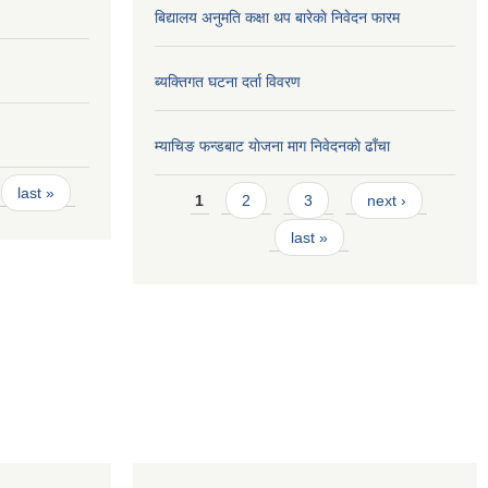
बिद्यालय अनुमति कक्षा थप बारेकाे निवेदन फारम
ब्यक्तिगत घटना दर्ता विवरण
म्याचिङ फन्डबाट याेजना माग निवेदनकाे ढाँचा
Pages
last »
1
2
3
next ›
last »