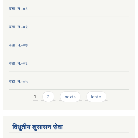
वडा .न.-०८
वडा .न.-०९
वडा .न.-०७
वडा .न.-०६
वडा .न.-०५
Pages
1
2
next ›
last »
विधुतीय शुसासन सेवा