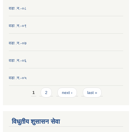
वडा .न.-०८
वडा .न.-०९
वडा .न.-०७
वडा .न.-०६
वडा .न.-०५
Pages
1
2
next ›
last »
विधुतीय शुसासन सेवा