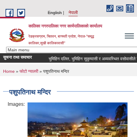
Skip to main content
English
नेपाली
कालिका नगरपालिका नगर कार्यपालिकाकाे कार्यालय
रेडक्रसग्राम, चितवन, बागमती प्रदेश, नेपाल-"समृद्ध
कालिका,सुखी कालिकावासी"
सुचना तथा समाचार
भुमिहिन दलित, भुमिहिन सुकुम्वासी र अब्यवस्थित वसोवासीले निवेद
You are here
Home
»
फोटो ग्यालरी
» पशुपतिनाथ मन्दिर
पशुपतिनाथ मन्दिर
Images: