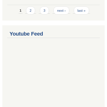
Pages
1
2
3
next ›
last »
Youtube Feed