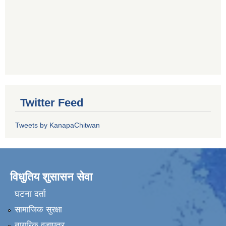
Twitter Feed
Tweets by KanapaChitwan
विधुतिय शुसासन सेवा
घटना दर्ता
सामाजिक सुरक्षा
नागरिक वडापत्र