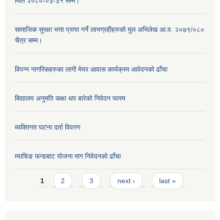
मिति २०८०-०३-३१ सम्म।
सामाजिक सुरक्षा भत्ता प्राप्त गर्ने लाभग्रहीहरुको मुल अभिलेख आ.व. २०७९/०८०
चैत्र सम्म।
विपन्न नागरिकहरुका लागी मेयर आवास कार्यक्रम आवेदनको ढाँचा
बिद्यालय अनुमति कक्षा थप बारेकाे निवेदन फारम
ब्यक्तिगत घटना दर्ता विवरण
म्याचिङ फन्डबाट याेजना माग निवेदनकाे ढाँचा
Pages
1
2
3
next ›
last »