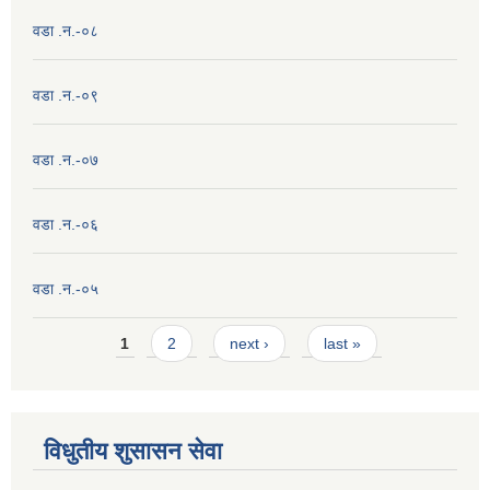
वडा .न.-०८
वडा .न.-०९
वडा .न.-०७
वडा .न.-०६
वडा .न.-०५
Pages
1
2
next ›
last »
विधुतीय शुसासन सेवा