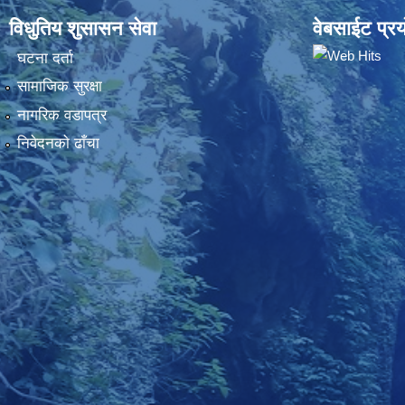
विधुतिय शुसासन सेवा
वेबसाईट प्रय
घटना दर्ता
सामाजिक सुरक्षा
नागरिक वडापत्र
निवेदनकाे ढाँचा