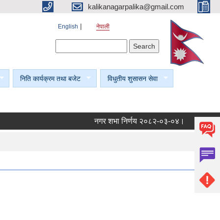
kalikanagarpalika@gmail.com
English
नेपाली
Search form
Search
निति कार्यक्रम तथा बजेट
विधुतीय शुसासन सेवा
नगर शभा निर्णय २०८२-०३-०४।
नगर शभा न