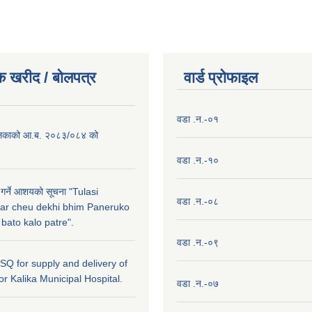
क खरीद / बाेलपत्र
वार्ड प्राेफाइल
वडा .न.-०१
लिकाको आ.ब. २०८३/०८४ को
वडा .न.-१०
 गर्ने आशयको सूचना "Tulasi
वडा .न.-०८
ar cheu dekhi bhim Paneruko
ato kalo patre".
वडा .न.-०९
r SQ for supply and delivery of
or Kalika Municipal Hospital.
वडा .न.-०७