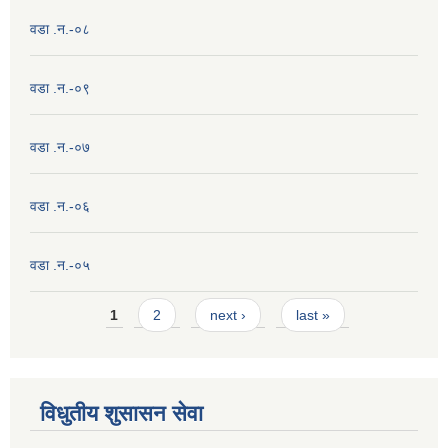
वडा .न.-०८
वडा .न.-०९
वडा .न.-०७
वडा .न.-०६
वडा .न.-०५
Pages
1
2
next ›
last »
विधुतीय शुसासन सेवा