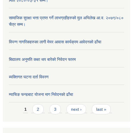
मिति २०८०-०३-३१ सम्म।
सामाजिक सुरक्षा भत्ता प्राप्त गर्ने लाभग्रहीहरुको मुल अभिलेख आ.व. २०७९/०८०
चैत्र सम्म।
विपन्न नागरिकहरुका लागी मेयर आवास कार्यक्रम आवेदनको ढाँचा
बिद्यालय अनुमति कक्षा थप बारेकाे निवेदन फारम
ब्यक्तिगत घटना दर्ता विवरण
म्याचिङ फन्डबाट याेजना माग निवेदनकाे ढाँचा
Pages
1
2
3
next ›
last »