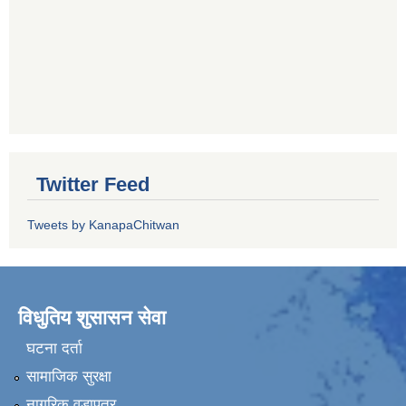
Twitter Feed
Tweets by KanapaChitwan
विधुतिय शुसासन सेवा
घटना दर्ता
सामाजिक सुरक्षा
नागरिक वडापत्र