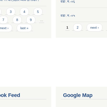
वडा .न.-०६
3
4
5
वडा .न.-०५
7
8
9
…
Pages
1
2
next ›
next ›
last »
ok Feed
Google Map