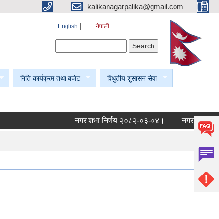
kalikanagarpalika@gmail.com
English
नेपाली
Search form
Search
निति कार्यक्रम तथा बजेट
विधुतीय शुसासन सेवा
नगर शभा निर्णय २०८२-०३-०४।
नगर शभा निर्णय 