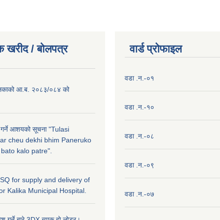
क खरीद / बाेलपत्र
वार्ड प्राेफाइल
वडा .न.-०१
लिकाको आ.ब. २०८३/०८४ को
वडा .न.-१०
 गर्ने आशयको सूचना "Tulasi
वडा .न.-०८
ar cheu dekhi bhim Paneruko
ato kalo patre".
वडा .न.-०९
r SQ for supply and delivery of
or Kalika Municipal Hospital.
वडा .न.-०७
ेश गर्ने बारे,3DX ब्याक हो लोडर।