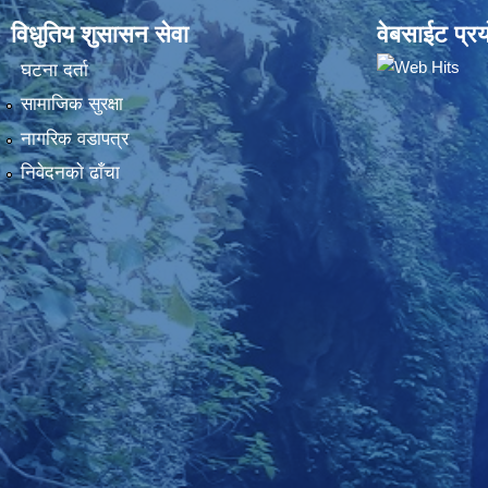
विधुतिय शुसासन सेवा
वेबसाईट प्रय
घटना दर्ता
सामाजिक सुरक्षा
नागरिक वडापत्र
निवेदनकाे ढाँचा