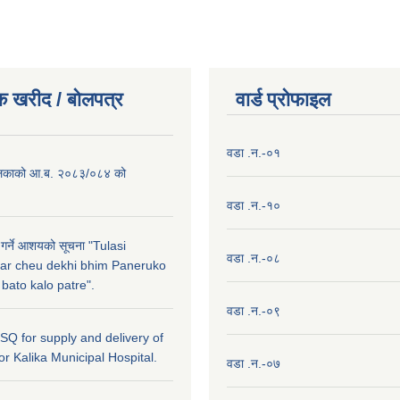
क खरीद / बाेलपत्र
वार्ड प्राेफाइल
वडा .न.-०१
लिकाको आ.ब. २०८३/०८४ को
वडा .न.-१०
 गर्ने आशयको सूचना "Tulasi
वडा .न.-०८
ar cheu dekhi bhim Paneruko
ato kalo patre".
वडा .न.-०९
r SQ for supply and delivery of
or Kalika Municipal Hospital.
वडा .न.-०७