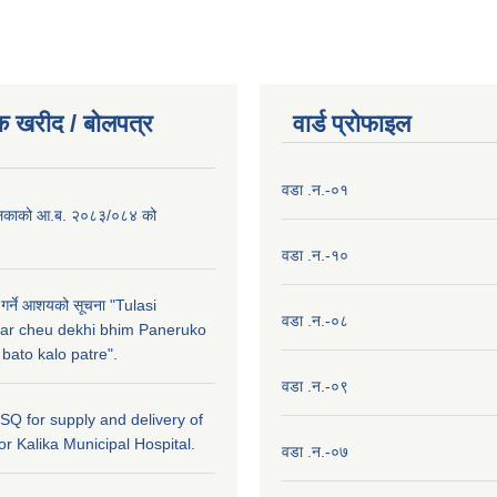
क खरीद / बाेलपत्र
वार्ड प्राेफाइल
वडा .न.-०१
लिकाको आ.ब. २०८३/०८४ को
वडा .न.-१०
 गर्ने आशयको सूचना "Tulasi
वडा .न.-०८
ar cheu dekhi bhim Paneruko
ato kalo patre".
वडा .न.-०९
r SQ for supply and delivery of
or Kalika Municipal Hospital.
वडा .न.-०७