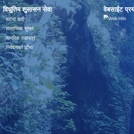
विधुतिय शुसासन सेवा
वेबसाईट प्रय
घटना दर्ता
सामाजिक सुरक्षा
नागरिक वडापत्र
निवेदनकाे ढाँचा