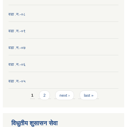
वडा .न.-०८
वडा .न.-०९
वडा .न.-०७
वडा .न.-०६
वडा .न.-०५
Pages
1
2
next ›
last »
विधुतीय शुसासन सेवा