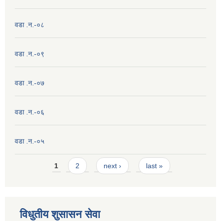
वडा .न.-०८
वडा .न.-०९
वडा .न.-०७
वडा .न.-०६
वडा .न.-०५
Pages
1
2
next ›
last »
विधुतीय शुसासन सेवा