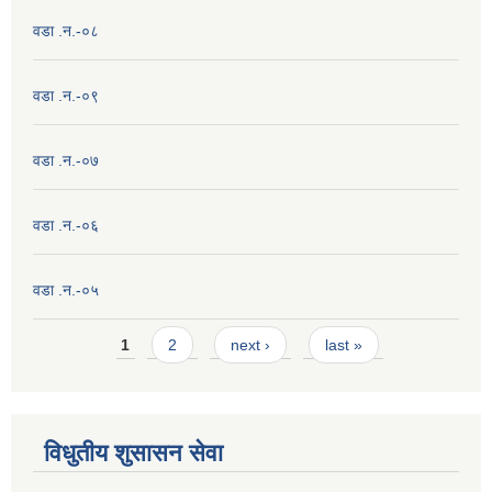
वडा .न.-०८
वडा .न.-०९
वडा .न.-०७
वडा .न.-०६
वडा .न.-०५
Pages
1
2
next ›
last »
विधुतीय शुसासन सेवा