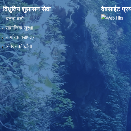
विधुतिय शुसासन सेवा
वेबसाईट प्रय
घटना दर्ता
सामाजिक सुरक्षा
नागरिक वडापत्र
निवेदनकाे ढाँचा