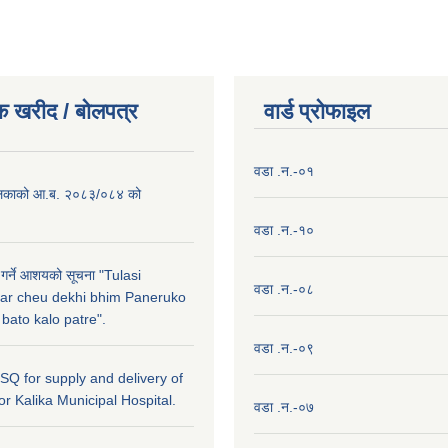
क खरीद / बाेलपत्र
वार्ड प्राेफाइल
वडा .न.-०१
लिकाको आ.ब. २०८३/०८४ को
वडा .न.-१०
 गर्ने आशयको सूचना "Tulasi
वडा .न.-०८
ar cheu dekhi bhim Paneruko
ato kalo patre".
वडा .न.-०९
r SQ for supply and delivery of
or Kalika Municipal Hospital.
वडा .न.-०७