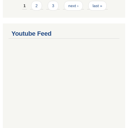
Pages
1
2
3
next ›
last »
Youtube Feed