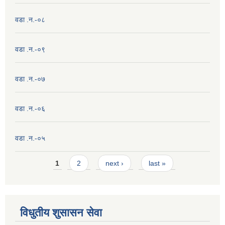
वडा .न.-०८
वडा .न.-०९
वडा .न.-०७
वडा .न.-०६
वडा .न.-०५
Pages
1
2
next ›
last »
विधुतीय शुसासन सेवा