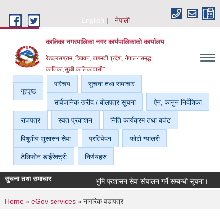
Skip to main content
English
नेपाली
कालिका नगरपालिका नगर कार्यपालिकाकाे कार्यालय
रेडक्रसग्राम, चितवन, बागमती प्रदेश, नेपाल-"समृद्ध
कालिका,सुखी कालिकावासी"
परिचय
सुचना तथा समाचार
गृहपृष्ठ
सार्वजनिक खरीद / बाेलपत्र सूचना
ऐन, कानुन निर्देशिका
राजपत्र
स्वत प्रकाशन
निति कार्यक्रम तथा बजेट
विधुतीय शुसासन सेवा
प्रतिवेदन
फोटो ग्यालरी
टेलिफोन डाईरेक्ट्री
निर्णयहरु
सुचना तथा समाचार
भुमि प्रशासन सेवा संचालन गर्ने सम्बन्धी सूचना।
न
You are here
Home
»
eGov services
» नागरिक वडापत्र