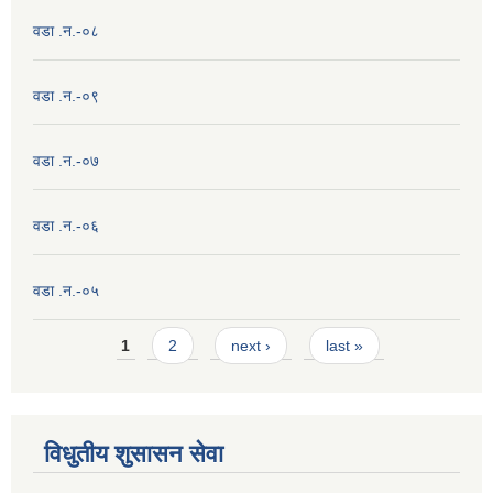
वडा .न.-०८
वडा .न.-०९
वडा .न.-०७
वडा .न.-०६
वडा .न.-०५
Pages
1
2
next ›
last »
विधुतीय शुसासन सेवा