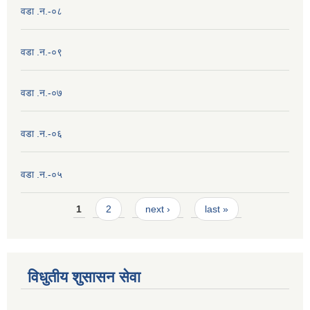
वडा .न.-०८
वडा .न.-०९
वडा .न.-०७
वडा .न.-०६
वडा .न.-०५
Pages
1
2
next ›
last »
विधुतीय शुसासन सेवा