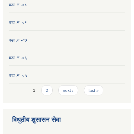
वडा .न.-०८
वडा .न.-०९
वडा .न.-०७
वडा .न.-०६
वडा .न.-०५
Pages
1
2
next ›
last »
विधुतीय शुसासन सेवा