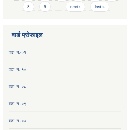
8
9
…
next ›
last »
वार्ड प्राेफाइल
वडा .न.-०१
वडा .न.-१०
वडा .न.-०८
वडा .न.-०९
वडा .न.-०७