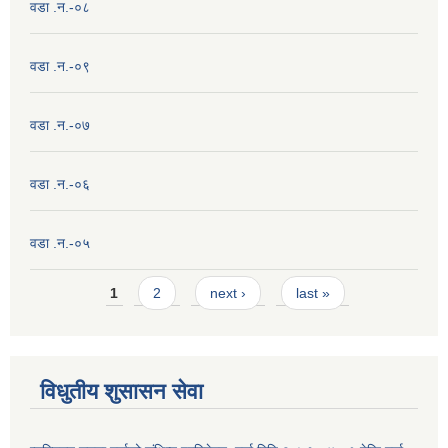
वडा .न.-०८
वडा .न.-०९
वडा .न.-०७
वडा .न.-०६
वडा .न.-०५
Pages
1
2
next ›
last »
विधुतीय शुसासन सेवा