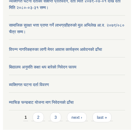
व्यक्तिगत घटना दर्ताको संक्षिप्त प्रतिवेदन, दर्ता मिति २०७९-०४-०१ देखि दर्ता
मिति २०८०-०३-३१ सम्म।
सामाजिक सुरक्षा भत्ता प्राप्त गर्ने लाभग्रहीहरुको मुल अभिलेख आ.व. २०७९/०८०
चैत्र सम्म।
विपन्न नागरिकहरुका लागी मेयर आवास कार्यक्रम आवेदनको ढाँचा
बिद्यालय अनुमति कक्षा थप बारेकाे निवेदन फारम
ब्यक्तिगत घटना दर्ता विवरण
म्याचिङ फन्डबाट याेजना माग निवेदनकाे ढाँचा
Pages
1
2
3
next ›
last »