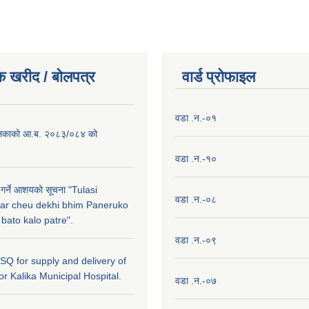
क खरीद / बाेलपत्र
वार्ड प्राेफाइल
वडा .न.-०१
लिकाको आ.ब. २०८३/०८४ को
वडा .न.-१०
 गर्ने आशयको सूचना "Tulasi
वडा .न.-०८
ar cheu dekhi bhim Paneruko
ato kalo patre".
वडा .न.-०९
r SQ for supply and delivery of
or Kalika Municipal Hospital.
वडा .न.-०७