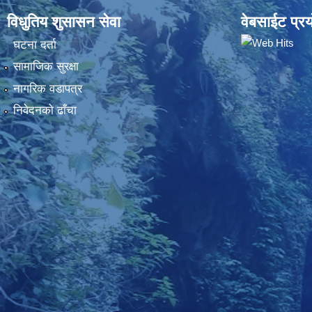
विधुतिय शुसासन सेवा
वेबसाईट प्रय
घटना दर्ता
सामाजिक सुरक्षा
नागरिक वडापत्र
निवेदनकाे ढाँचा