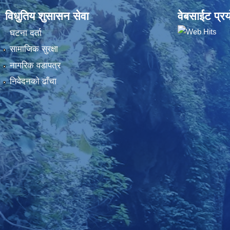
विधुतिय शुसासन सेवा
वेबसाईट प्रय
घटना दर्ता
सामाजिक सुरक्षा
नागरिक वडापत्र
निवेदनकाे ढाँचा