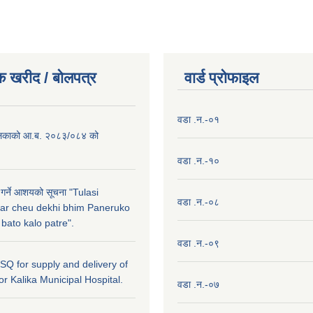
क खरीद / बाेलपत्र
वार्ड प्राेफाइल
वडा .न.-०१
लिकाको आ.ब. २०८३/०८४ को
वडा .न.-१०
 गर्ने आशयको सूचना "Tulasi
वडा .न.-०८
ar cheu dekhi bhim Paneruko
ato kalo patre".
वडा .न.-०९
r SQ for supply and delivery of
or Kalika Municipal Hospital.
वडा .न.-०७