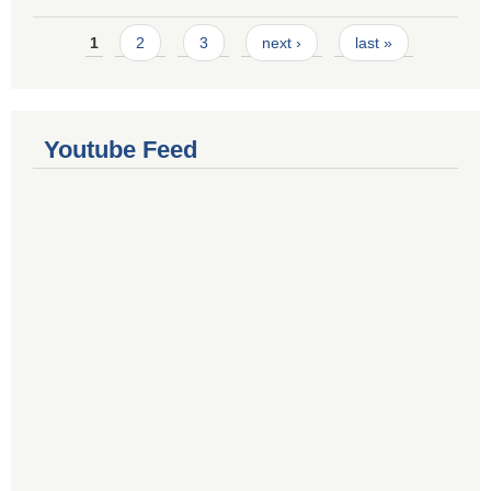
Pages
1
2
3
next ›
last »
Youtube Feed