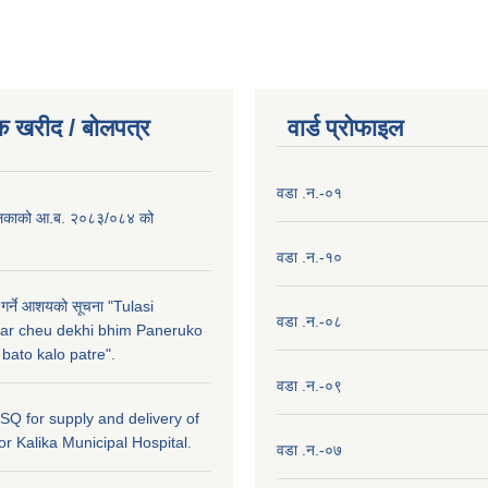
क खरीद / बाेलपत्र
वार्ड प्राेफाइल
वडा .न.-०१
लिकाको आ.ब. २०८३/०८४ को
वडा .न.-१०
 गर्ने आशयको सूचना "Tulasi
वडा .न.-०८
ar cheu dekhi bhim Paneruko
ato kalo patre".
वडा .न.-०९
r SQ for supply and delivery of
or Kalika Municipal Hospital.
वडा .न.-०७