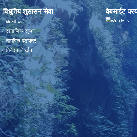
विधुतिय शुसासन सेवा
वेबसाईट प्रय
घटना दर्ता
सामाजिक सुरक्षा
नागरिक वडापत्र
निवेदनकाे ढाँचा