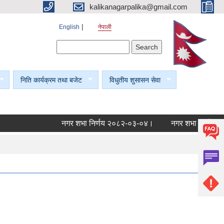
kalikanagarpalika@gmail.com
English
नेपाली
Search form
Search
निति कार्यक्रम तथा बजेट
विधुतीय शुसासन सेवा
नगर शभा निर्णय २०८२-०३-०४।
नगर शभा निर्णय २०८२