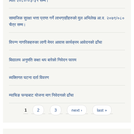
मिति २०८०-०३-३१ सम्म।
सामाजिक सुरक्षा भत्ता प्राप्त गर्ने लाभग्रहीहरुको मुल अभिलेख आ.व. २०७९/०८०
चैत्र सम्म।
विपन्न नागरिकहरुका लागी मेयर आवास कार्यक्रम आवेदनको ढाँचा
बिद्यालय अनुमति कक्षा थप बारेकाे निवेदन फारम
ब्यक्तिगत घटना दर्ता विवरण
म्याचिङ फन्डबाट याेजना माग निवेदनकाे ढाँचा
Pages
1
2
3
next ›
last »