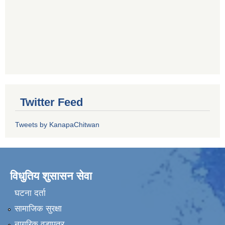
Twitter Feed
Tweets by KanapaChitwan
विधुतिय शुसासन सेवा
घटना दर्ता
सामाजिक सुरक्षा
नागरिक वडापत्र