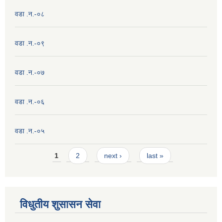
वडा .न.-०८
वडा .न.-०९
वडा .न.-०७
वडा .न.-०६
वडा .न.-०५
Pages
1
2
next ›
last »
विधुतीय शुसासन सेवा