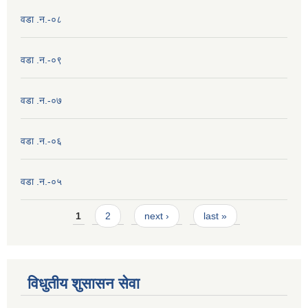
वडा .न.-०८
वडा .न.-०९
वडा .न.-०७
वडा .न.-०६
वडा .न.-०५
Pages
1
2
next ›
last »
विधुतीय शुसासन सेवा