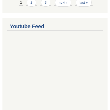
Pages
1
2
3
next ›
last »
Youtube Feed