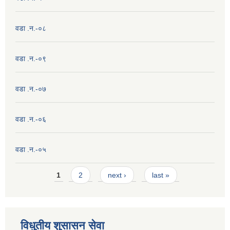
वडा .न.-०८
वडा .न.-०९
वडा .न.-०७
वडा .न.-०६
वडा .न.-०५
Pages
1
2
next ›
last »
विधुतीय शुसासन सेवा