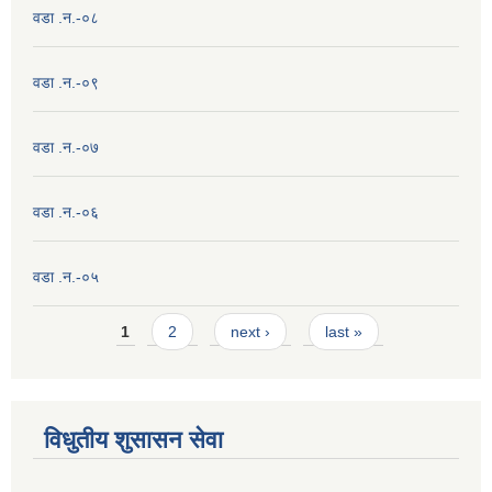
वडा .न.-०८
वडा .न.-०९
वडा .न.-०७
वडा .न.-०६
वडा .न.-०५
Pages
1
2
next ›
last »
विधुतीय शुसासन सेवा