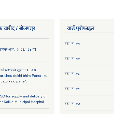
क खरीद / बाेलपत्र
वार्ड प्राेफाइल
वडा .न.-०१
लिकाको आ.ब. २०८३/०८४ को
वडा .न.-१०
 गर्ने आशयको सूचना "Tulasi
वडा .न.-०८
ar cheu dekhi bhim Paneruko
ato kalo patre".
वडा .न.-०९
r SQ for supply and delivery of
or Kalika Municipal Hospital.
वडा .न.-०७