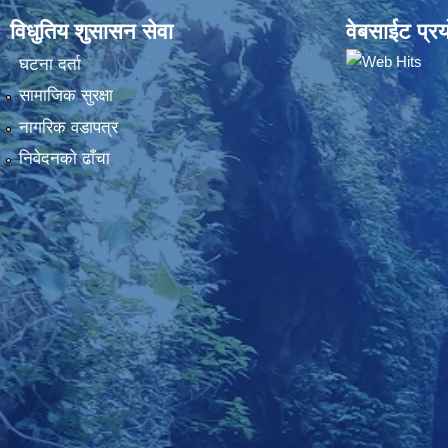
विधुतिय शुसासन सेवा
वेबसाईट प्रय
घटना दर्ता
सामाजिक सुरक्षा
नागरिक वडापत्र
निवेदनकाे ढाँचा