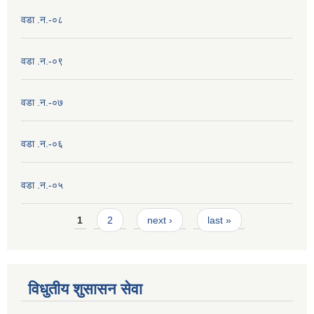
वडा .न.-०८
वडा .न.-०९
वडा .न.-०७
वडा .न.-०६
वडा .न.-०५
Pages
1
2
next ›
last »
विधुतीय शुसासन सेवा