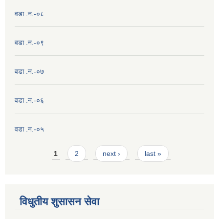
वडा .न.-०८
वडा .न.-०९
वडा .न.-०७
वडा .न.-०६
वडा .न.-०५
Pages
1
2
next ›
last »
विधुतीय शुसासन सेवा