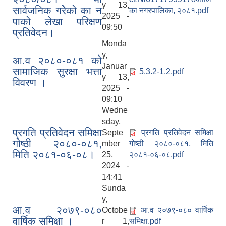
y 13,
सार्वजनिक गरेेको का न
का नगरपालिका, २०८१.pdf
2025 -
पाको लेखा परिक्षण
09:50
प्रतिवेदन।
Monda
y,
आ.व २०८०-०८१ को
Januar
सामाजिक सुरक्षा भत्ता
5.3.2-1,2.pdf
y 13,
विवरण ।
2025 -
09:10
Wedne
sday,
प्रगति प्रतिवेदन समिक्षा
Septe
प्रगति प्रतिवेदन समिक्षा
गोष्ठी २०८०-०८१,
mber
गोष्ठी २०८०-०८१, मिति
मिति २०८१-०६-०८।
25,
२०८१-०६-०८.pdf
2024 -
14:41
Sunda
y,
आ.व २०७९-०८०
Octobe
आ.व २०७९-०८० वार्षिक
वार्षिक समिक्षा ।
r 1,
समिक्षा.pdf