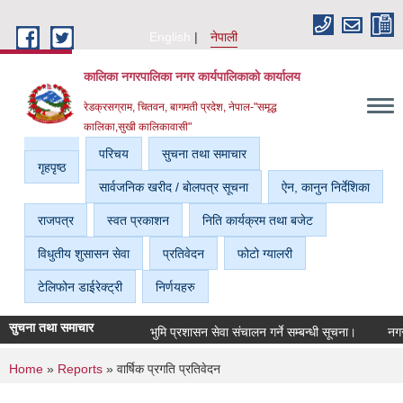
Skip to main content
English
नेपाली
कालिका नगरपालिका नगर कार्यपालिकाकाे कार्यालय
रेडक्रसग्राम, चितवन, बागमती प्रदेश, नेपाल-"समृद्ध
कालिका,सुखी कालिकावासी"
परिचय
सुचना तथा समाचार
गृहपृष्ठ
सार्वजनिक खरीद / बाेलपत्र सूचना
ऐन, कानुन निर्देशिका
राजपत्र
स्वत प्रकाशन
निति कार्यक्रम तथा बजेट
विधुतीय शुसासन सेवा
प्रतिवेदन
फोटो ग्यालरी
टेलिफोन डाईरेक्ट्री
निर्णयहरु
सुचना तथा समाचार
भुमि प्रशासन सेवा संचालन गर्ने सम्बन्धी सूचना।
नगर सभ
You are here
Home
»
Reports
» वार्षिक प्रगति प्रतिवेदन