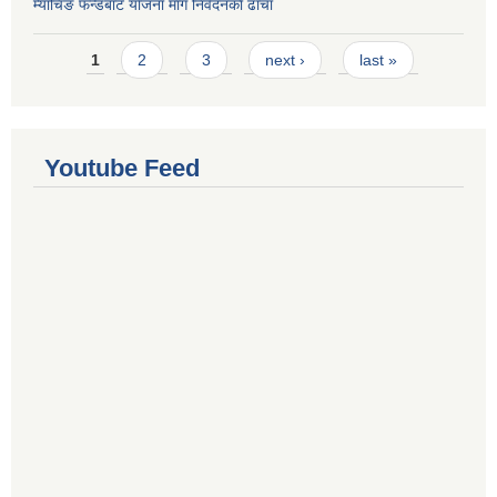
म्याचिङ फन्डबाट याेजना माग निवेदनकाे ढाँचा
Pages
1
2
3
next ›
last »
Youtube Feed